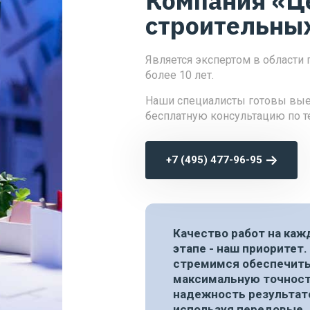
Компания «Ц
Проектирование рекламных конструкций
строительны
Проектирование складов хранения
Проектно-изыскательные работы
Является экспертом в области
Разработка АГО в Московской области
более 10 лет.
Разработка градостроительного потенц
Наши специалисты готовы выех
Разработка проектной и рабочей докуме
бесплатную консультацию по 
Разработка противопожарных мероприят
+7 (495) 477-96-95
Качество работ на ка
этапе - наш приоритет
стремимся обеспечит
максимальную точност
надежность результат
используя передовые