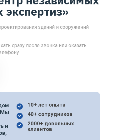
ентр независимых
х экспертиз»
 проектирования зданий и сооружений
иала
ать сразу после звонка или оказать
нтации
телефону
ий
10+ лет опыта
ждом
. Мы
40+ сотрудников
ь
2000+ довольных
ь и
клиентов
ов,