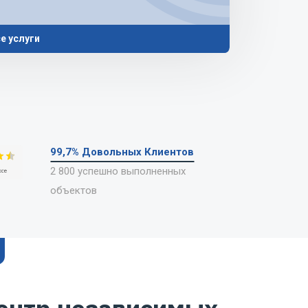
е услуги
ного наследия
нструкций
ильных дорог
ных конструкций
99,7% Довольных Клиентов
2 800 успешно выполненных
й в Москве
объектов
ительства
ций
етей
аний и сооружений
аследия