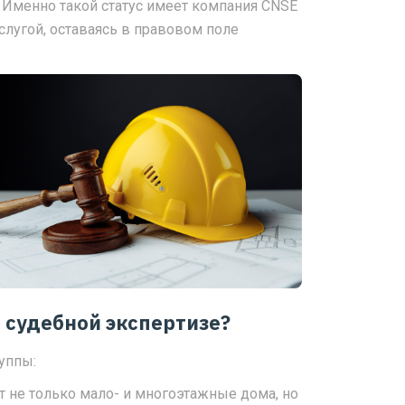
 Именно такой статус имеет компания CNSE
слугой, оставаясь в правовом поле
 судебной экспертизе?
уппы:
ят не только мало- и многоэтажные дома, но