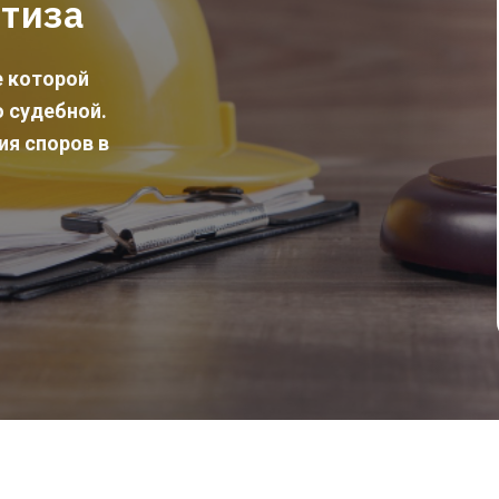
ртиза
е которой
ю судебной.
ия споров в