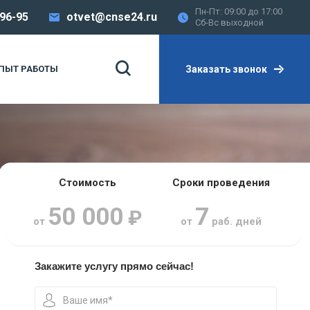
Пн-Пт: 09:00 до 17:00
-96-95
otvet@cnse24.ru
Сб-Вс выходной
Заказать звонок
ПЫТ РАБОТЫ
Стоимость
Сроки проведения
50 000
7
₽
от
от
раб. дней
Закажите услугу прямо сейчас!