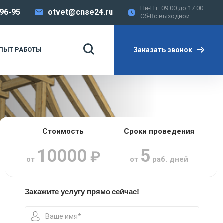
Пн-Пт: 09:00 до 17:00
-96-95
otvet@cnse24.ru
Сб-Вс выходной
Заказать звонок
ПЫТ РАБОТЫ
Стоимость
Сроки проведения
10000
5
₽
от
от
раб. дней
Закажите услугу прямо сейчас!