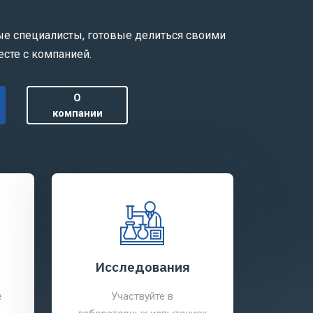
ые специалисты, готовые делиться своими
есте с компанией.
О
компании
Исследования
Бизн
е
Участвуйте в
О