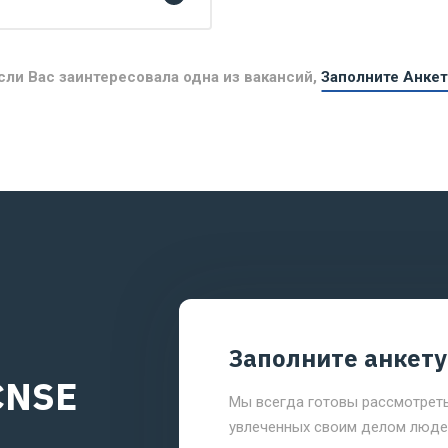
сли Вас заинтересовала одна из вакансий,
Заполните Анкет
Заполните анкету
CNSE
Мы всегда готовы рассмотрет
увлеченных своим делом людей