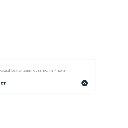
осква
Полная занятость, полный день
ист