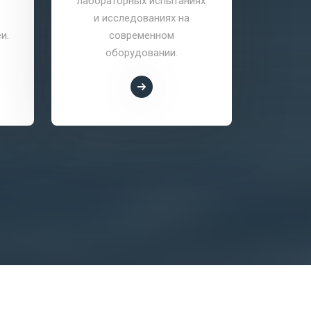
лабораторных испытаниях
и исследованиях на
адм
и.
современном
про
оборудовании.
эффек