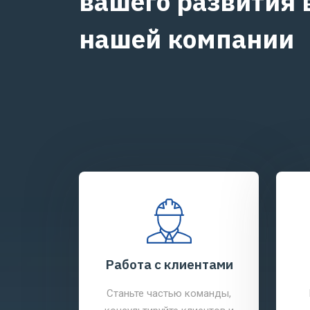
вашего развития 
нашей компании
цессы
Работа с клиентами
те
Станьте частью команды,