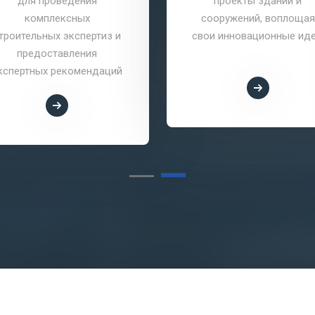
для проведения
проекты зданий и
комплексных
сооружений, воплощая
троительных экспертиз и
свои инновационные иде
предоставления
кспертных рекомендаций