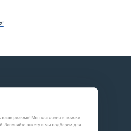
у!
ь ваше резюме! Мы постоянно в поиске
. Запоняйте анкету и мы подберем для